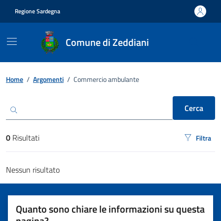
Vai ai contenuti
Vai al footer
Regione Sardegna
Comune di Zeddiani
Ricerca
Home
/
Argomenti
/
Commercio ambulante
Cerca
0
Risultati
Filtra
risultati di ricerca
Nessun risultato
Quanto sono chiare le informazioni su questa
pagina?