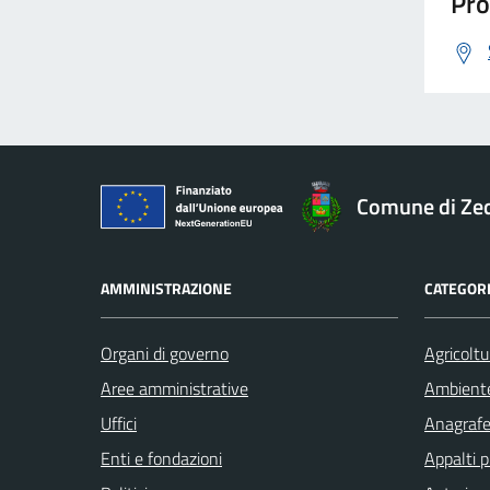
Pro
Immigrazione
Imposte
Comune di Ze
Imprese
AMMINISTRAZIONE
CATEGORI
Inquinamento
Organi di governo
Agricoltu
Integrazione sociale
Aree amministrative
Ambient
Uffici
Anagrafe 
Isolamento termico
Enti e fondazioni
Appalti p