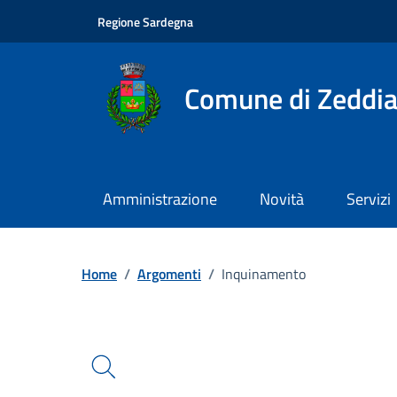
Vai ai contenuti
Vai al footer
Regione Sardegna
Comune di Zeddia
Amministrazione
Novità
Servizi
Ricerca
Home
/
Argomenti
/
Inquinamento