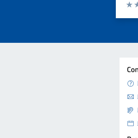
Valut
Va
Foreste
Formazione professionale
Gemellaggi
Con
Gestione rifiuti
Giustizia
Igiene pubblica