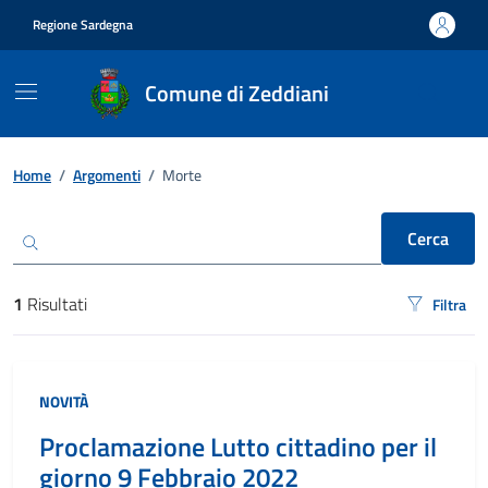
Vai ai contenuti
Vai al footer
Regione Sardegna
Comune di Zeddiani
Ricerca
Home
/
Argomenti
/
Morte
Cerca
1
Risultati
Filtra
risultati di ricerca
NOVITÀ
Proclamazione Lutto cittadino per il
giorno 9 Febbraio 2022