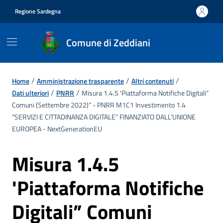
Vai ai contenuti
Vai al footer
Regione Sardegna
Comune di Zeddiani
/
/
/
Home
Amministrazione trasparente
Altri contenuti
/
/
Dati ulteriori
PNRR
Misura 1.4.5 'Piattaforma Notifiche Digitali”
Comuni (Settembre 2022)” - PNRR M1C1 Investimento 1.4
“SERVIZI E CITTADINANZA DIGITALE” FINANZIATO DALL’UNIONE
EUROPEA - NextGenerationEU
Misura 1.4.5
'Piattaforma Notifiche
Digitali” Comuni