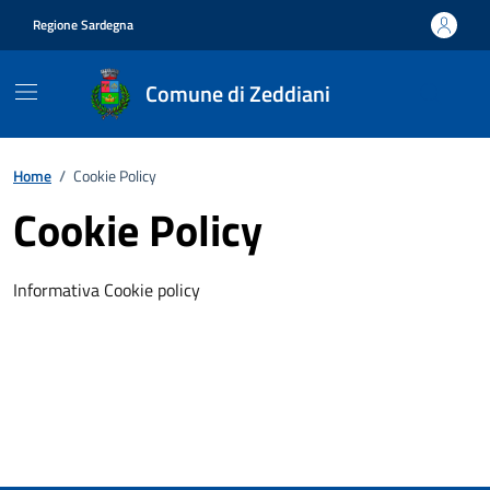
Vai ai contenuti
Vai al footer
Regione Sardegna
Comune di Zeddiani
Home
/
Cookie Policy
Cookie Policy
Informativa Cookie policy