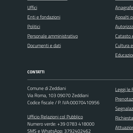
Uffici
Anagrafe 
Enti e fondazioni
Appalti p
Politici
Autorizza
Personale amministrativo
Catasto e
Documenti e dati
Cultura 
Educazio
CONTATTI
Comune di Zeddiani
Leggi le
Via Roma, 103 09070 Zeddiani
Prenota
Codice fiscale / P. IVA:00070410956
Segnalazi
Ufficio Relazioni col Pubblico
Richiest
Numero verde: +39 0783 418000
Attuazio
SMS e WhatsApp: 3792402462