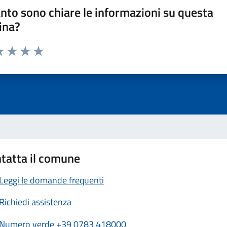
nto sono chiare le informazioni su questa
ina?
a 1 stelle su 5
luta 2 stelle su 5
Valuta 3 stelle su 5
Valuta 4 stelle su 5
Valuta 5 stelle su 5
tatta il comune
Leggi le domande frequenti
Richiedi assistenza
Numero verde +39 0783 418000