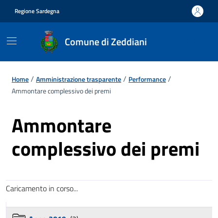
Vai ai contenuti
Vai al footer
Regione Sardegna
Comune di Zeddiani
/
/
/
Home
Amministrazione trasparente
Performance
Ammontare complessivo dei premi
Ammontare
complessivo dei premi
Caricamento in corso...