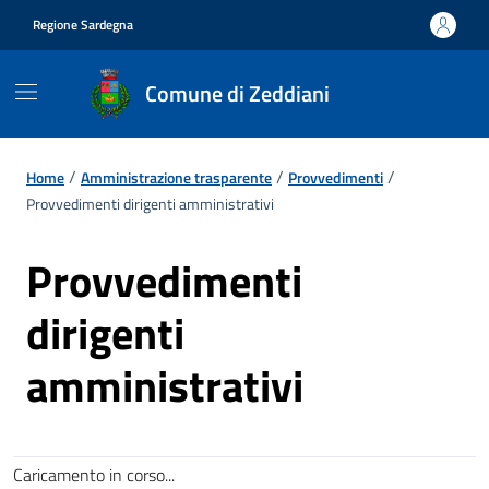
Vai ai contenuti
Vai al footer
Regione Sardegna
Comune di Zeddiani
/
/
/
Home
Amministrazione trasparente
Provvedimenti
Provvedimenti dirigenti amministrativi
Provvedimenti
dirigenti
amministrativi
Caricamento in corso...