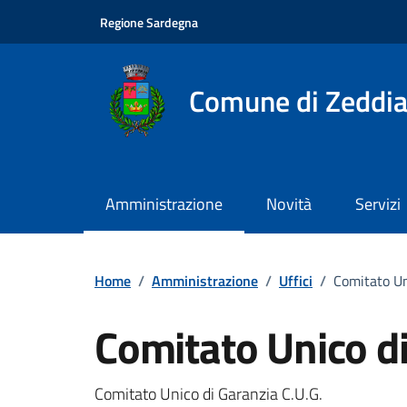
Vai ai contenuti
Vai al footer
Regione Sardegna
Comune di Zeddia
Amministrazione
Novità
Servizi
Home
/
Amministrazione
/
Uffici
/
Comitato Un
Comitato Unico di
Descrizione breve
Comitato Unico di Garanzia C.U.G.