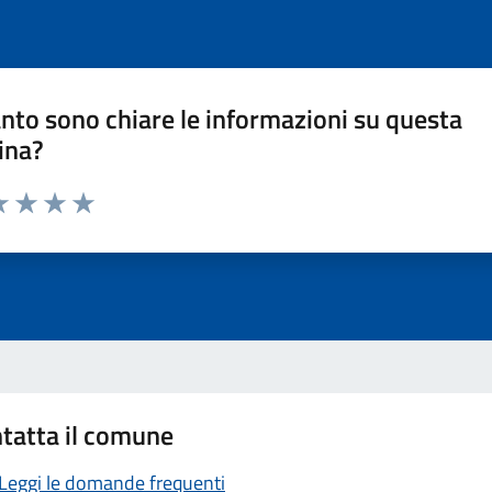
nto sono chiare le informazioni su questa
ina?
a 1 stelle su 5
luta 2 stelle su 5
Valuta 3 stelle su 5
Valuta 4 stelle su 5
Valuta 5 stelle su 5
tatta il comune
Leggi le domande frequenti