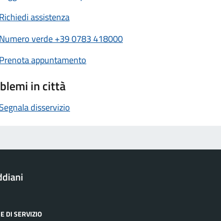
Richiedi assistenza
Numero verde +39 0783 418000
Prenota appuntamento
blemi in città
Segnala disservizio
ddiani
E DI SERVIZIO