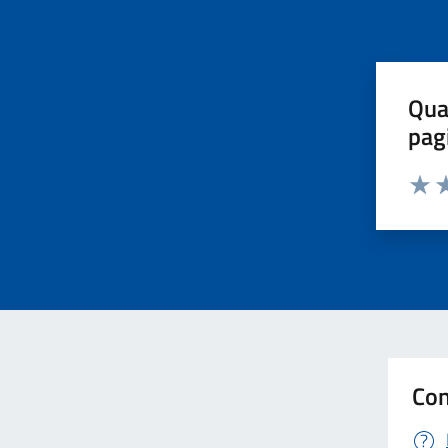
Qua
pag
Valut
Va
Con