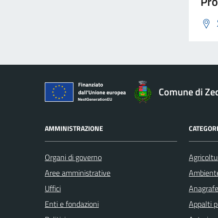
Pro
Immigrazione
Imposte
Comune di Ze
Imprese
AMMINISTRAZIONE
CATEGORI
Inquinamento
Organi di governo
Agricoltu
Integrazione sociale
Aree amministrative
Ambient
Uffici
Anagrafe 
Isolamento termico
Enti e fondazioni
Appalti p