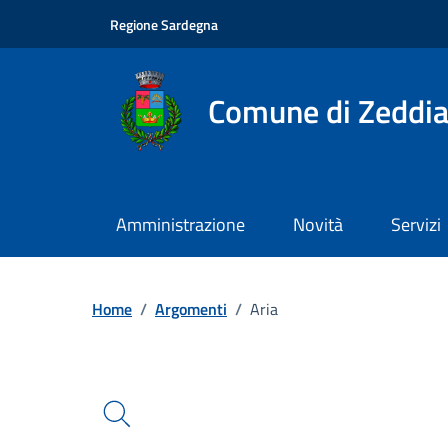
Vai ai contenuti
Vai al footer
Regione Sardegna
Comune di Zeddia
Amministrazione
Novità
Servizi
Ricerca
Home
/
Argomenti
/
Aria