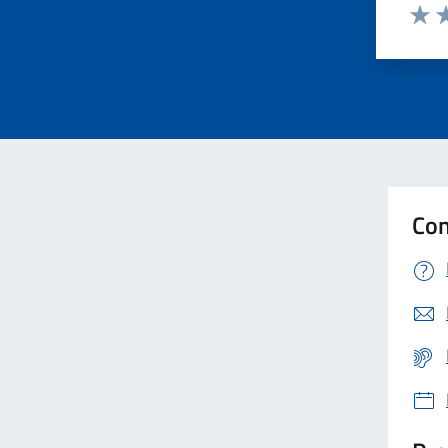
Valut
Va
Foreste
Formazione professionale
Gemellaggi
Con
Gestione rifiuti
Giustizia
Igiene pubblica