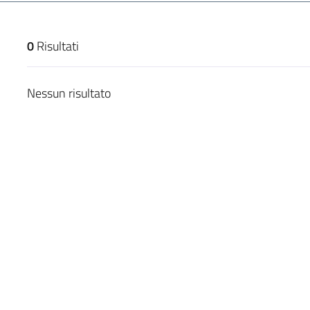
0
Risultati
risultati di ricerca
Nessun risultato