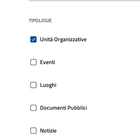
filtri da applicare
TIPOLOGIE
Unità Organizzative
Eventi
Luoghi
Documenti Pubblici
Notizie