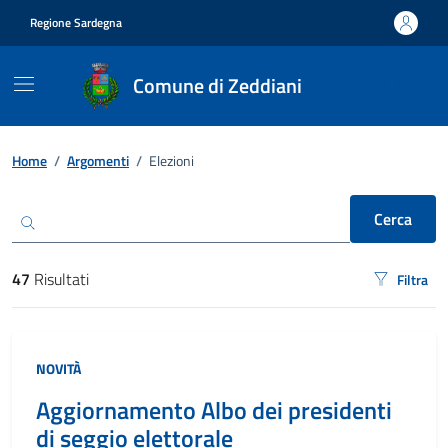
Vai ai contenuti
Vai al footer
Regione Sardegna
Comune di Zeddiani
Ricerca
Home
/
Argomenti
/
Elezioni
Cerca
47
Risultati
Filtra
risultati di ricerca
NOVITÀ
Aggiornamento Albo dei presidenti
di seggio elettorale