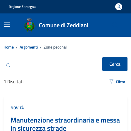
Vai ai contenuti
Vai al footer
Regione Sardegna
Comune di Zeddiani
Ricerca
Home
/
Argomenti
/
Zone pedonali
Cerca
1
Risultati
Filtra
risultati di ricerca
NOVITÀ
Manutenzione straordinaria e messa
in sicurezza strade