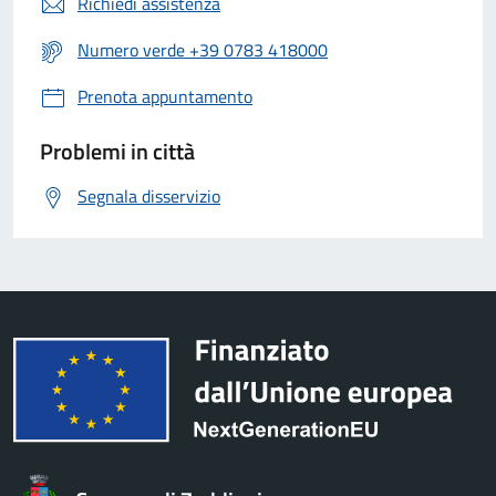
Richiedi assistenza
Numero verde +39 0783 418000
Prenota appuntamento
Problemi in città
Segnala disservizio