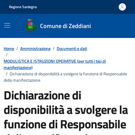
Vai ai contenuti
Vai al footer
Regione Sardegna
Comune di Zeddiani
Home
/
Amministrazione
/
Documenti e dati
/
MODULISTICA E ISTRUZIONI OPERATIVE (per tutti i tipi di
manifestazione)
/
Dichiarazione di disponibilità a svolgere la funzione di Responsabile
della manifestazione
Dichiarazione di
disponibilità a svolgere la
funzione di Responsabile