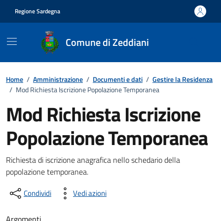
Vai ai contenuti
Vai al footer
Regione Sardegna
Comune di Zeddiani
Home
/
Amministrazione
/
Documenti e dati
/
Gestire la Residenza
/
Mod Richiesta Iscrizione Popolazione Temporanea
Mod Richiesta Iscrizione
Popolazione Temporanea
Dettagli del documento
Richiesta di iscrizione anagrafica nello schedario della
popolazione temporanea.
Condividi
Vedi azioni
Argomenti