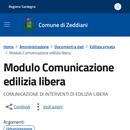
Vai ai contenuti
Vai al footer
Regione Sardegna
Comune di Zeddiani
Home
/
Amministrazione
/
Documenti e dati
/
Edilizia privata
/
Modulo Comunicazione edilizia libera
Modulo Comunicazione
edilizia libera
Dettagli del documento
COMUNICAZIONE DI INTERVENTI DI EDILIZIA LIBERA
Condividi
Vedi azioni
Argomenti
Urbanizzazione