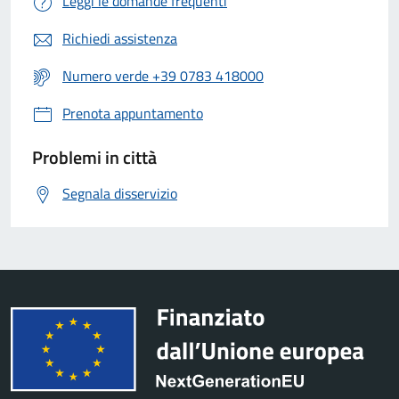
Leggi le domande frequenti
Richiedi assistenza
Numero verde +39 0783 418000
Prenota appuntamento
Problemi in città
Segnala disservizio