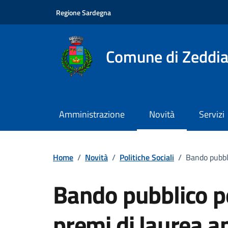
Vai ai contenuti
Vai al footer
Regione Sardegna
Comune di Zeddia
Amministrazione
Novità
Servizi
Home
/
Novità
/
Politiche Sociali
/
Bando pubbl
Bando pubblico p
premi di laurea 