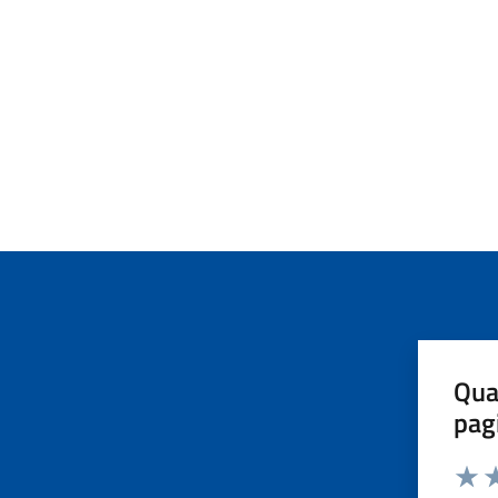
Qua
pag