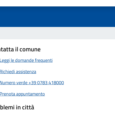
a 1 stelle su 5
luta 2 stelle su 5
Valuta 3 stelle su 5
Valuta 4 stelle su 5
Valuta 5 stelle su 5
tatta il comune
Leggi le domande frequenti
Richiedi assistenza
Numero verde +39 0783 418000
Prenota appuntamento
blemi in città