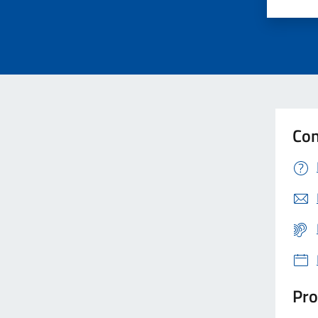
Valut
Va
Con
Pro