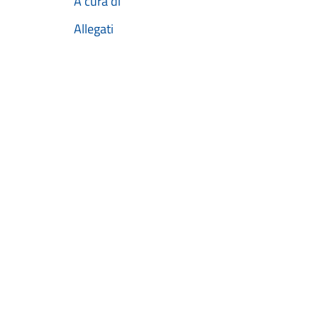
A cura di
Allegati