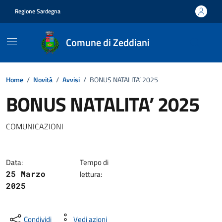
Vai ai contenuti
Vai al footer
Regione Sardegna
Comune di Zeddiani
Home
/
Novità
/
Avvisi
/
BONUS NATALITA’ 2025
BONUS NATALITA’ 2025
Dettagli della notizia
COMUNICAZIONI
Data:
Tempo di
25 Marzo
lettura:
2025
Condividi
Vedi azioni