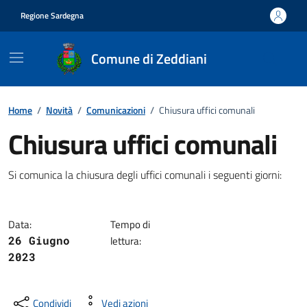
Vai ai contenuti
Vai al footer
Regione Sardegna
Comune di Zeddiani
Home
/
Novità
/
Comunicazioni
/
Chiusura uffici comunali
Chiusura uffici comunali
Dettagli della notizia
Si comunica la chiusura degli uffici comunali i seguenti giorni:
Data:
Tempo di
26 Giugno
lettura:
2023
Condividi
Vedi azioni