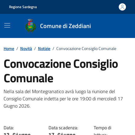
Vai ai contenuti
Vai al footer
Regione Sardegna
Comune di Zeddiani
Home
/
Novità
/
Notizie
/
Convocazione Consiglio Comunale
Convocazione Consiglio
Comunale
Dettagli della notizia
Nella sala del Montegranatico avrà luogo la riunione del
Consiglio Comunale indetta per le ore 19:00 di mercoledì 17
Giugno 2026.
Data:
Data scadenza:
Tempo di
12 Giugno
17 Giugno
lettura: