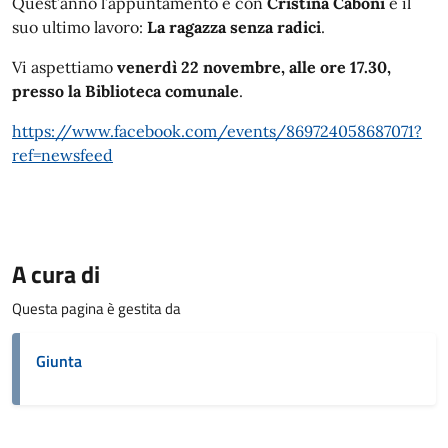
Quest’anno l’appuntamento è con
Cristina Caboni
e il
suo ultimo lavoro:
La ragazza senza radici
.
Vi aspettiamo
venerdì 22 novembre, alle ore 17.30,
presso la Biblioteca comunale
.
https://www.facebook.com/events/869724058687071?
ref=newsfeed
A cura di
Questa pagina è gestita da
Giunta