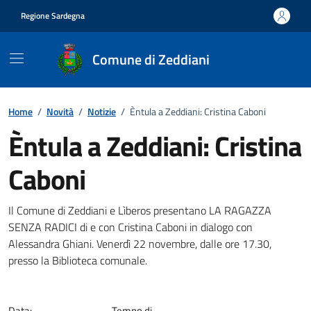
Vai ai contenuti
Vai al footer
Regione Sardegna
Comune di Zeddiani
Home
/
Novità
/
Notizie
/
Èntula a Zeddiani: Cristina Caboni
Èntula a Zeddiani: Cristina
Caboni
Dettagli della notizia
Il Comune di Zeddiani e Lìberos presentano LA RAGAZZA
SENZA RADICI di e con Cristina Caboni in dialogo con
Alessandra Ghiani. Venerdì 22 novembre, dalle ore 17.30,
presso la Biblioteca comunale.
Data:
Tempo di