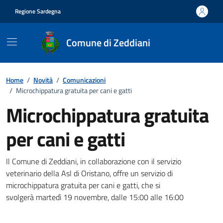
Vai ai contenuti
Vai al footer
Regione Sardegna
Comune di Zeddiani
Home
/
Novità
/
Comunicazioni
/
Microchippatura gratuita per cani e gatti
Microchippatura gratuita
per cani e gatti
Dettagli della notizia
Il Comune di Zeddiani, in collaborazione con il servizio
veterinario della Asl di Oristano, offre un servizio di
microchippatura gratuita per cani e gatti, che si
svolgerà martedì 19 novembre, dalle 15:00 alle 16:00