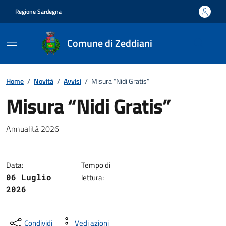
Vai ai contenuti
Vai al footer
Regione Sardegna
Comune di Zeddiani
Home
/
Novità
/
Avvisi
/
Misura “Nidi Gratis”
Misura “Nidi Gratis”
Dettagli della notizia
Annualità 2026
Data:
Tempo di
06 Luglio
lettura:
2026
Condividi
Vedi azioni