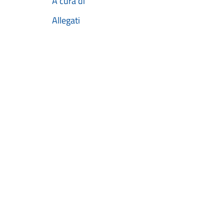
A cura di
Allegati