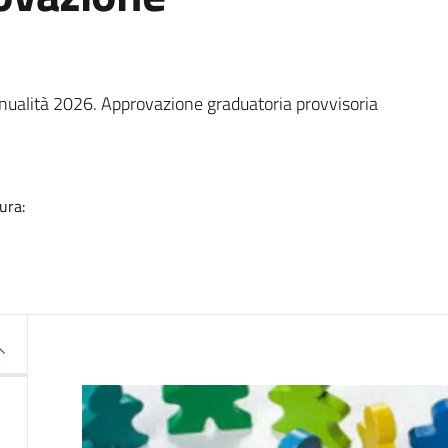
a
nnualità 2026. Approvazione graduatoria provvisoria
ura: