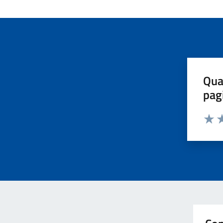
Qua
pag
Valut
Va