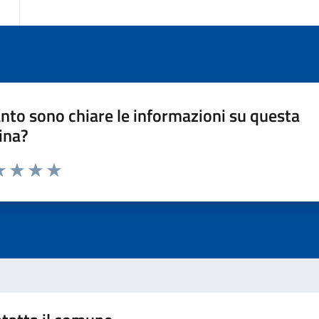
nto sono chiare le informazioni su questa
ina?
a 1 stelle su 5
luta 2 stelle su 5
Valuta 3 stelle su 5
Valuta 4 stelle su 5
Valuta 5 stelle su 5