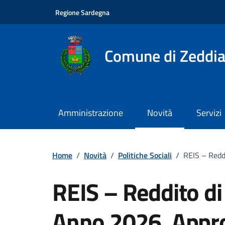
Vai ai contenuti
Vai al footer
Regione Sardegna
Comune di Zeddia
Amministrazione
Novità
Servizi
Home
/
Novità
/
Politiche Sociali
/
REIS – Redd
REIS – Reddito di
Anno 2026. Appr