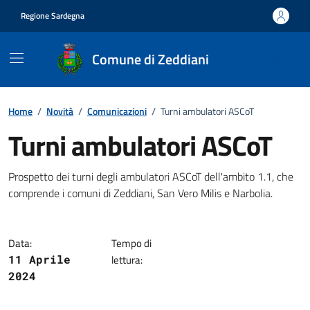
Vai ai contenuti
Vai al footer
Regione Sardegna
Comune di Zeddiani
Home
/
Novità
/
Comunicazioni
/
Turni ambulatori ASCoT
Turni ambulatori ASCoT
Dettagli della notizia
Prospetto dei turni degli ambulatori ASCoT dell'ambito 1.1, che
comprende i comuni di Zeddiani, San Vero Milis e Narbolia.
Data:
Tempo di
11 Aprile
lettura:
2024