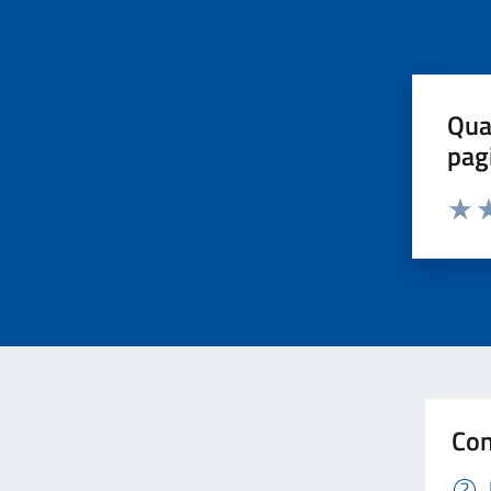
Qua
pag
Valut
Va
Con