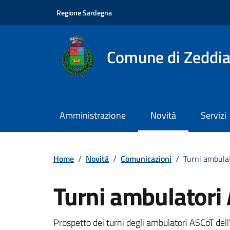
Vai ai contenuti
Vai al footer
Regione Sardegna
Comune di Zeddia
Amministrazione
Novità
Servizi
Home
/
Novità
/
Comunicazioni
/
Turni ambula
Turni ambulatori
Dettagli della notizi
Prospetto dei turni degli ambulatori ASCoT del