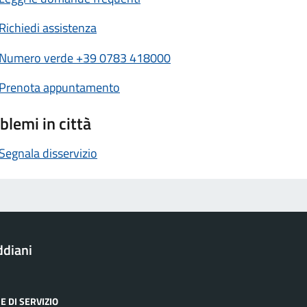
Richiedi assistenza
Numero verde +39 0783 418000
Prenota appuntamento
blemi in città
Segnala disservizio
ddiani
E DI SERVIZIO