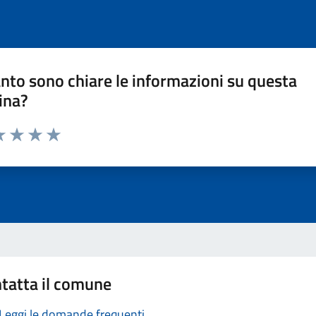
nto sono chiare le informazioni su questa
ina?
a 1 stelle su 5
luta 2 stelle su 5
Valuta 3 stelle su 5
Valuta 4 stelle su 5
Valuta 5 stelle su 5
tatta il comune
Leggi le domande frequenti