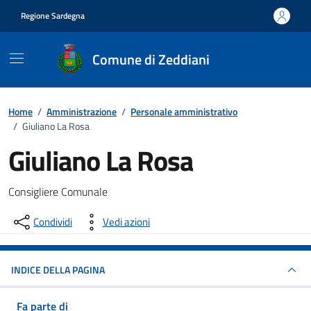
Vai ai contenuti
Vai al footer
Regione Sardegna
Comune di Zeddiani
Home
/
Amministrazione
/
Personale amministrativo
/
Giuliano La Rosa
Giuliano La Rosa
Consigliere Comunale
Condividi
Vedi azioni
INDICE DELLA PAGINA
Fa parte di