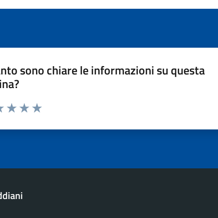
nto sono chiare le informazioni su questa
ina?
a 1 stelle su 5
luta 2 stelle su 5
Valuta 3 stelle su 5
Valuta 4 stelle su 5
Valuta 5 stelle su 5
ddiani