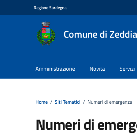
Vai ai contenuti
Vai al footer
Regione Sardegna
Comune di Zeddia
Amministrazione
Novità
Servizi
Home
/
Siti Tematici
/
Numeri di emergenza
Numeri di emer