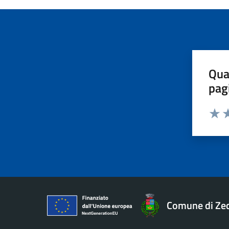
Qua
pag
Valut
Va
Comune di Ze