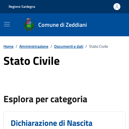
Vai ai contenuti
Vai al footer
Regione Sardegna
Comune di Zeddiani
Home
/
Amministrazione
/
Documenti e dati
/
Stato Civile
Stato Civile
Esplora per categoria
Dichiarazione di Nascita