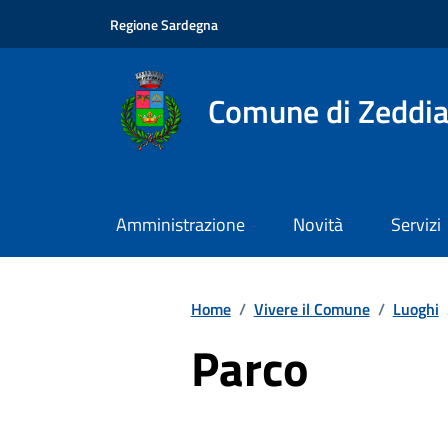
Vai ai contenuti
Vai al footer
Regione Sardegna
Comune di Zeddia
Amministrazione
Novità
Servizi
Home
/
Vivere il Comune
/
Luoghi
Parco