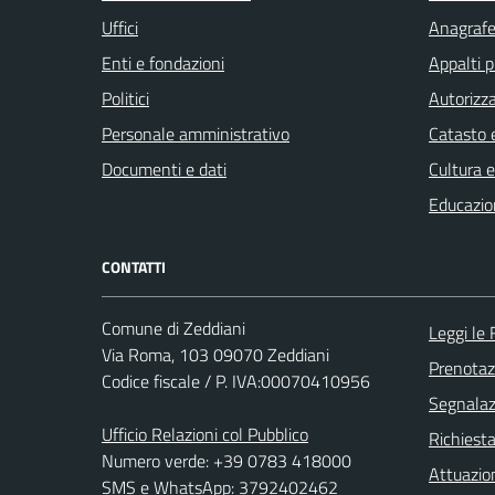
Uffici
Anagrafe 
Enti e fondazioni
Appalti p
Politici
Autorizza
Personale amministrativo
Catasto e
Documenti e dati
Cultura 
Educazio
CONTATTI
Comune di Zeddiani
Leggi le
Via Roma, 103 09070 Zeddiani
Prenota
Codice fiscale / P. IVA:00070410956
Segnalazi
Ufficio Relazioni col Pubblico
Richiest
Numero verde: +39 0783 418000
Attuazio
SMS e WhatsApp: 3792402462