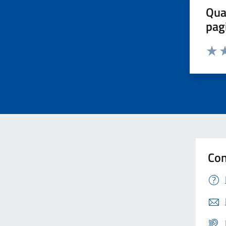
Qua
pag
Valut
Va
Con