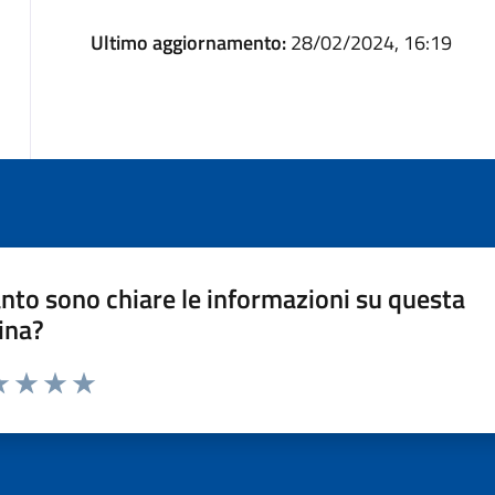
Ultimo aggiornamento:
28/02/2024, 16:19
nto sono chiare le informazioni su questa
ina?
a 1 stelle su 5
luta 2 stelle su 5
Valuta 3 stelle su 5
Valuta 4 stelle su 5
Valuta 5 stelle su 5