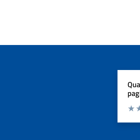
Qua
pag
Valut
Va