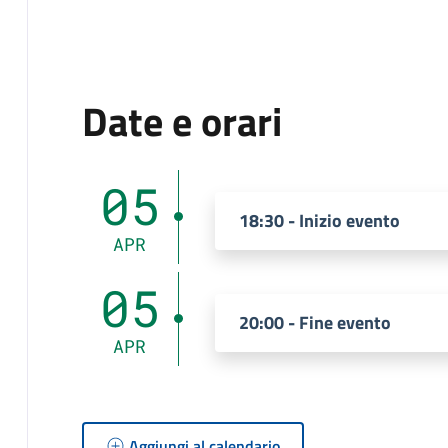
Date e orari
05
18:30 - Inizio evento
APR
05
20:00 - Fine evento
APR
Aggiungi al calendario