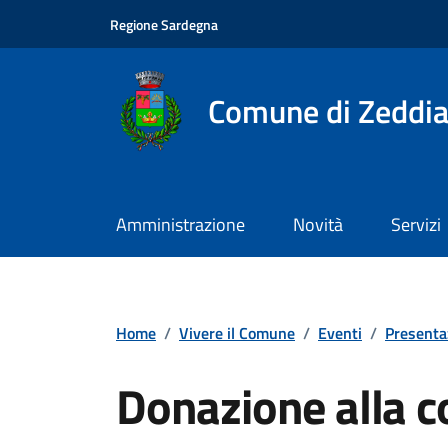
Vai ai contenuti
Vai al footer
Regione Sardegna
Comune di Zeddia
Amministrazione
Novità
Servizi
Home
/
Vivere il Comune
/
Eventi
/
Presentaz
Donazione alla c