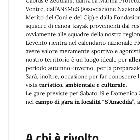
Cabras e Zeddiani, dall’Area Marina Protetta 
Ventre, dall’ANSMeS (Associazione Nazionale
Merito del Coni e del Cip) e dalla Fondazi
squadre di canoa-kayak provenienti dal rest
ovviamente alle squadre della nostra region
L’evento rientra nel calendario nazionale FI
avere valore meramente sportivo e agonisti
nostro territorio è un luogo ideale per
alle
periodo autunno-inverno, per la preparazion
Sarà, inoltre, occasione per far conoscere 
vista
turistico, ambientale e culturale
.
Le gare previste per Sabato 19 e Domenica 2
nel
campo di gara in località “S’Anaedda”
, 
A chi è rivolto