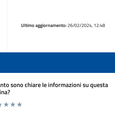
Ultimo aggiornamento:
26/02/2024, 12:48
nto sono chiare le informazioni su questa
ina?
a 1 stelle su 5
luta 2 stelle su 5
Valuta 3 stelle su 5
Valuta 4 stelle su 5
Valuta 5 stelle su 5