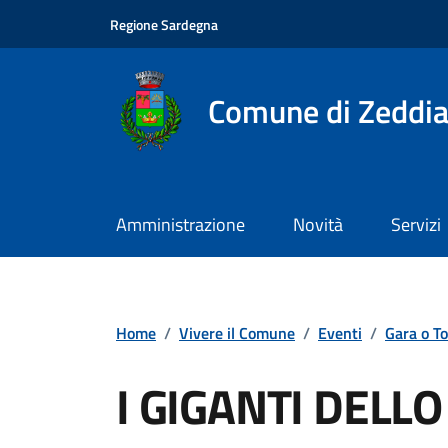
Vai ai contenuti
Vai al footer
Regione Sardegna
Comune di Zeddia
Amministrazione
Novità
Servizi
Home
/
Vivere il Comune
/
Eventi
/
Gara o T
I GIGANTI DELLO