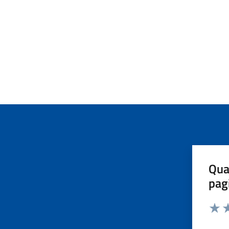
Qua
pag
Valut
Va