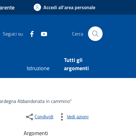
arente
Accedi all'area personale
Facebook
Youtube
Seguici su:
Cerca
Tutti gli
Istruzione
argomenti
 “Sardegna Abbandonata in cammino”
Condividi
Vedi azioni
Argomenti