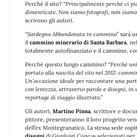
Perché il sito? “
Principalmente perché ci piac
dimenticate. Non siamo fotografi, non siamo
scrivono gli autori.
“
Sardegna Abbandonata in cammino
” sarà 
il
cammino minerario di Santa Barbara
, ne
totalmente autofinanziato e il cammino, così 
Perché questo lungo cammino? “
Perché uni
portato alla nascita del sito nel 2012: cammi
Un’occasione ideale per raccontare una part
con lentezza, attraverso parole e disegni, in 
reportage di viaggio illustrato.
”
Gli autori,
Martino Pinna
, scrittore e docu
pittore, presenteranno il loro progetto vene
dell’ex Montegranatico. La stessa sede osp
disegni
di Gianluigi Concas selezionati per 