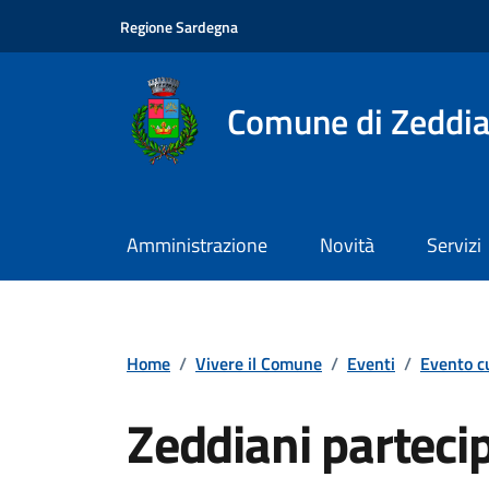
Vai ai contenuti
Vai al footer
Regione Sardegna
Comune di Zeddia
Amministrazione
Novità
Servizi
Home
/
Vivere il Comune
/
Eventi
/
Evento c
Zeddiani parteci