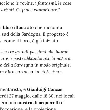
ciono le rovine, i fantasmi, le cose
 artisti. Ci piace camminare.
”
un
libro illustrato
che racconta
l sud della Sardegna. Il progetto è
come il libro, è già iniziato.
sce tre grandi passioni che hanno
nare, i posti abbandonati, la natura.
e della Sardegna in modo originale,
un libro cartaceo. In sintesi: un
mentarista, e
Gianluigi Concas
,
rdì 27 maggio, dalle 18.30, nei locali
iterà una
mostra di acquerelli e
l'occasione, e la proiezione