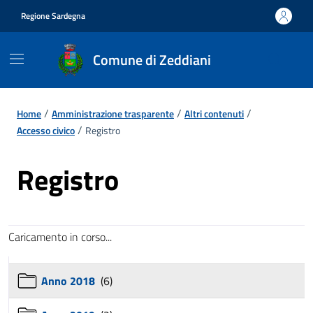
Vai ai contenuti
Vai al footer
Regione Sardegna
Comune di Zeddiani
/
/
/
Home
Amministrazione trasparente
Altri contenuti
/
Accesso civico
Registro
Registro
Caricamento in corso...
Anno 2018
(6)