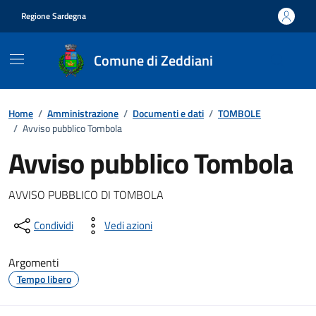
Vai ai contenuti
Vai al footer
Regione Sardegna
Comune di Zeddiani
Home
/
Amministrazione
/
Documenti e dati
/
TOMBOLE
/
Avviso pubblico Tombola
Avviso pubblico Tombola
Dettagli del documento
AVVISO PUBBLICO DI TOMBOLA
Condividi
Vedi azioni
Argomenti
Tempo libero