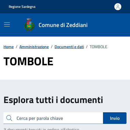
Vai ai contenuti
Vai al footer
Regione Sardegna
Comune di Zeddiani
Home
/
Amministrazione
/
Documenti e dati
/
TOMBOLE
TOMBOLE
Esplora tutti i documenti
Cerca
Invio
3 documenti trovati in ordine alfabetico