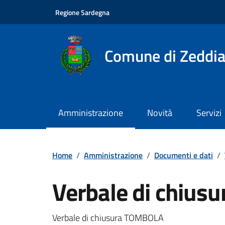
Vai ai contenuti
Vai al footer
Regione Sardegna
Comune di Zeddia
Amministrazione
Novità
Servizi
Home
/
Amministrazione
/
Documenti e dati
/
Verbale di chius
Dettagli del documento
Verbale di chiusura TOMBOLA