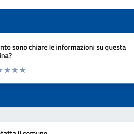
nto sono chiare le informazioni su questa
ina?
a 1 stelle su 5
luta 2 stelle su 5
Valuta 3 stelle su 5
Valuta 4 stelle su 5
Valuta 5 stelle su 5
tatta il comune