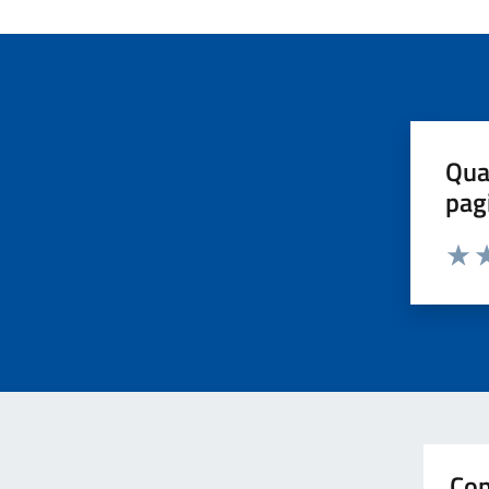
Qua
pag
Valut
Va
Con