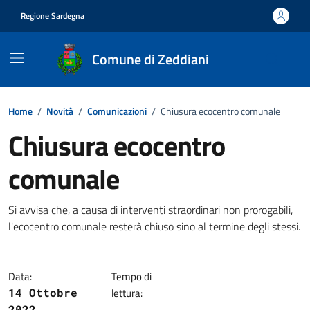
Vai ai contenuti
Vai al footer
Regione Sardegna
Comune di Zeddiani
Home
/
Novità
/
Comunicazioni
/
Chiusura ecocentro comunale
Chiusura ecocentro
comunale
Dettagli della notizia
Si avvisa che, a causa di interventi straordinari non prorogabili,
l'ecocentro comunale resterà chiuso sino al termine degli stessi.
Data:
Tempo di
14 Ottobre
lettura:
2022