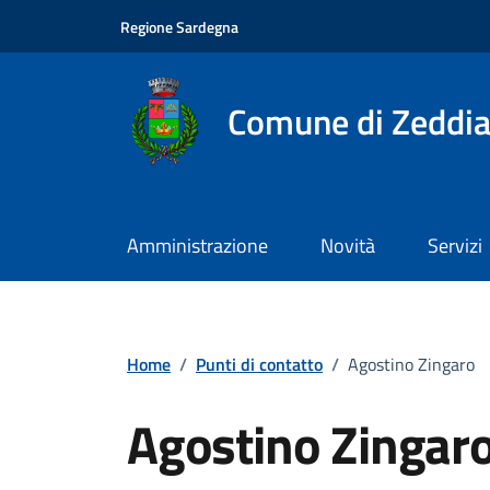
Vai ai contenuti
Vai al footer
Regione Sardegna
Comune di Zeddia
Amministrazione
Novità
Servizi
Home
/
Punti di contatto
/
Agostino Zingaro
Agostino Zingar