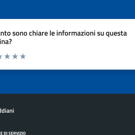
nto sono chiare le informazioni su questa
ina?
a 1 stelle su 5
luta 2 stelle su 5
Valuta 3 stelle su 5
Valuta 4 stelle su 5
Valuta 5 stelle su 5
ddiani
E DI SERVIZIO