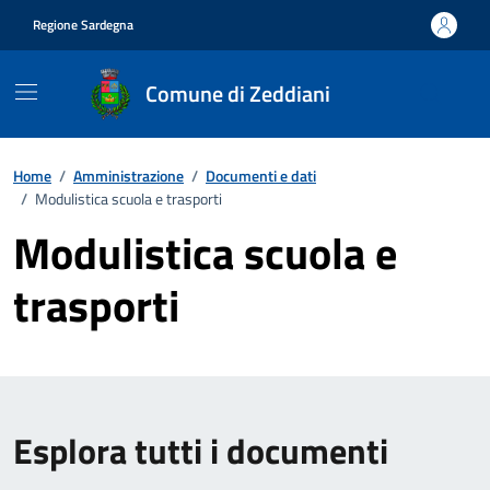
Vai ai contenuti
Vai al footer
Regione Sardegna
Comune di Zeddiani
Home
/
Amministrazione
/
Documenti e dati
/
Modulistica scuola e trasporti
Modulistica scuola e
trasporti
Esplora tutti i documenti