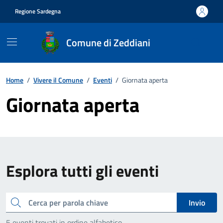
Vai ai contenuti
Vai al footer
Regione Sardegna
Comune di Zeddiani
Home
/
Vivere il Comune
/
Eventi
/
Giornata aperta
Giornata aperta
Esplora tutti gli eventi
Cerca
Invio
5 eventi trovati in ordine alfabetico