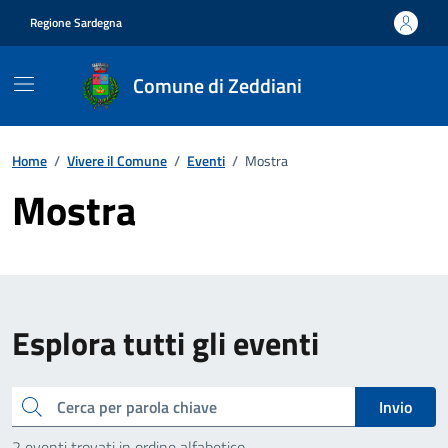
Vai ai contenuti
Vai al footer
Regione Sardegna
Comune di Zeddiani
Home
/
Vivere il Comune
/
Eventi
/
Mostra
Mostra
Esplora tutti gli eventi
Cerca
Invio
2 eventi trovati in ordine alfabetico